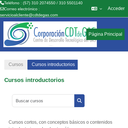
Teléfono : (57) 310 2074550 / 310 5501140
Acceder
Correo electrónico :
servicioalcliente@cdtdegas.com
Salta al contenido principal
Página Principal
Cursos
Cursos introductorios
Cursos introductorios
Buscar cursos
Buscar cursos
Cursos cortos, con conceptos básicos o contenidos